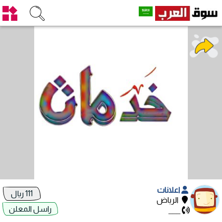
اعلانات
111 ريال
الرياض
راسل المعلن
___