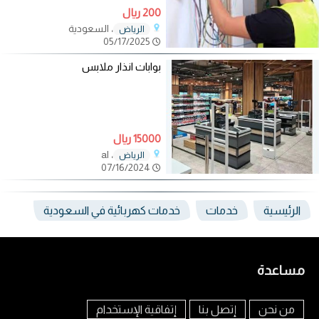
200 ريال
، السعودية
الرياض
05/17/2025
بوابات انذار ملابس
15000 ريال
، al
الرياض
07/16/2024
الرئيسية
خدمات
خدمات كهربائية في السعودية
مساعدة
من نحن
إتصل بنا
إتفاقية الإستخدام