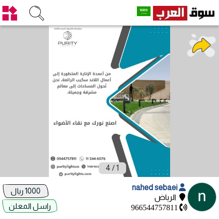
4
/
1
nahed sebaei
1000 ريال
الرياض
راسل المعلن
966544757811