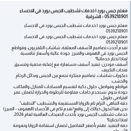
معلم جبس بورد | خدمات تشطيب الجبس بورد في الاحساء
0539218901 - الشرقية
معلم جبس بورد | خدمات تشطيب الجبس بورد في الاحساء
0539218901
معلم جبس بورد | خدمات تشطيب الجبس بورد في الاحساء
0539218901
نقدم أحدث تصاميم الأسقف المعلقة، شاشات التلفزيون، وقواطع
الجبس بورد في الهفوف والمبرز. جودة عالية وأسعار تنافسية.
لماذا تختار خدماتنا؟
أسقف مودرن: تنفيذ أسقف مستعارة مع إضاءة مخفية وتنسيق
فتحات التكييف.
ديكورات شاشات: تصاميم مبتكرة تجمع بين الجبس وبدائل الرخام
والخشب.
قواطع وفواصل: حلول ذكية لتقسيم المساحات للمنازل والمكاتب.
جودة تدوم: نستخدم خامات مقاومة للرطوبة والحرارة لضمان عمر
افتراضي طويل.
دقة التناهي: التزام تام بالزوايا المستقيمة والتشطيب "النظيف".
نحن هنا لنحول خيالك إلى واقع! نقدم لكم في الأحساء (الهفوف - المبرز)
خدمات تشطيب الجبس بورد بأحدث الصيحات العالمية لعام 2026.
لماذا تختارنا؟
دقة التنفيذ: نهتم بأصغر التفاصيل لضمان استقامة الزوايا ونعومة
الأسطح.