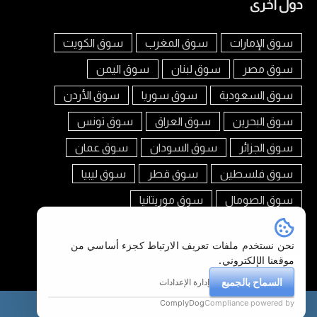
دول أخرى
سوق الإمارات
سوق المغرب
سوق الكويت
سوق مصر
سوق لبنان
سوق اليمن
سوق السعودية
سوق سوريا
سوق الأردن
سوق البحرين
سوق العراق
سوق تونس
سوق الجزائر
سوق السودان
سوق عمان
سوق فلسطين
سوق قطر
سوق ليبيا
سوق الصومال
سوق موريتانيا
تابعنا على
نحن نستخدم ملفات تعريف الارتباط كجزء أساسي من
موقعنا الإلكتروني.
السماح بالجميع
إدارة الإعدادات
ComplyDog
Compliance powered by
هاتف
سوق العرب السعودية © 2026