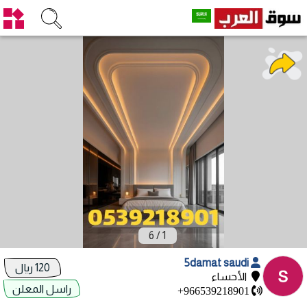
6
/
1
5damat saudi
120 ريال
الأحساء
راسل المعلن
+966539218901