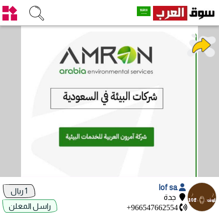
lof sa
1 ريال
جدة
راسل المعلن
+966547662554