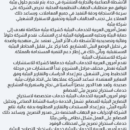
الأنشطة الصناعية والتجارية المنتشرة في جدة. يتم تقديم حلول بيئية
تتوافق مع متطلبات الجهات التنظيمية المحلية. تحرص الشركة على
سرعة الاستجابة ودقة التنفيذ في جميع المعاملات. ويساعد ذلك
العملاء على تجنب المخالفات البيئية وتحقيق الاستقرار التشغيلي.
شركة بيئية
تعمل آمرون العربية للخدمات البيئية كشركة بيئية متكاملة تهدف إلى
حماية البيئة وتحليه المسؤولية البيئية لدى المنشآت. تقدم الشركة حلولًا
وقائية وتصحيحية للأنشطة ذات الأثر البيئي. تعتمد على منهجية واضحة
في تحليل الوضع البيئي للمشاريع. كما تركز على تقليل المخاطر البيئية
المستقبلية. ويأتي ذلك في إطار دعم التنمية المستدامة بالمملكة.
شركة للاستشارات البيئية
تقدم آمرون العربية للخدمات البيئية خدماتها كشركة للاستشارات
البيئية تغطي مختلف مراحل المشروع. تبدأ الاستشارات من مرحلة
التخطيط وحتى التشغيل. يتم إعداد الدراسات والتقارير البيئية وفق
المعايير المعتمدة. تساعد الشركة عملاءها على اتخاذ قرارات بيئية
صحيحة. ويُعد هذا الدور عنصرًا أساسيًا في نجاح واستمرارية المشاريع.
خدمات استخراج تصريح بيئي للمصانع
توفر آمرون العربية للخدمات البيئية خدمات متخصصة لاستخراج
التصاريح البيئية للمصانع. تشمل الخدمة دراسة النشاط الصناعي وتحليل
تأثيره البيئي. يتم إعداد المستندات والتقارير المطلوبة بدقة عالية. تتابع
الشركة الإجراءات مع الجهات المختصة حتى صدور التصريح. ويساعد ذلك
المصانع على العمل بشكل نظامي وآمن بيئيًا.
خدمات استخراج تصريح بيئي لمحطات الوقود
تقدم آمرون العربية للخدمات البيئية خدمات استخراج التصاريح البيئية