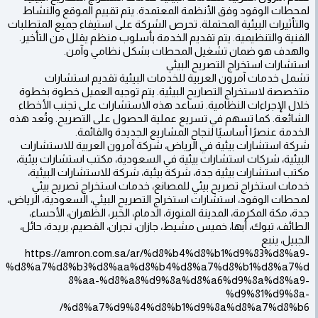
لمحطات الوقود وفق الأنظمة المعتمدة. يتم تقييم الموقع والنشاط
والتأثيرات البيئية المحتملة. تحرص الشركة على استيفاء جميع المتطلبات
الفنية والتنظيمية. يتم تقديم الخدمة بأسلوب منظم يقلل من التأخير.
والهدف هو ضمان تشغيل المحطات بشكل نظامي وآمن.
استشارات استخراج التصريح البيئي
تشمل خدمات آمرون العربية للخدمات البيئية تقديم استشارات
متخصصة لاستخراج التصاريح البيئية. يتم توجيه العميل خطوة بخطوة
خلال الإجراءات النظامية. تساعد هذه الاستشارات على تجنب الأخطاء
الشائعة. كما تسهم في تسريع عملية الحصول على التصريح. وتُعد هذه
الخدمة عنصرًا أساسيًا لنجاح المشاريع الجديدة والقائمة.
شركة استشارات بيئية في الرياض، شركة آمرون العربية للاستشارات
البيئية، شركات استشارات بيئية في السعودية، مكتب استشارات بيئية،
مكتب استشارات بيئية جدة، شركة بيئية، شركة للاستشارات البيئية،
خدمات استخراج تصريح بيئي للمصانع، خدمات استخراج تصريح بيئي
لمحطات الوقود، استشارات استخراج التصريح البيئي، السعودية، الرياض،
جدة، مكة المكرمة، المدينة المنورة، الدمام، الخبر، الظهران، الأحساء،
الطائف، تبوك، أبها، خميس مشيط، جازان، نجران، القصيم، بريدة، حائل،
الجبيل، ينبع
https://amron.com.sa/ar/%d8%b4%d8%b1%d9%83%d8%a9-
%d8%a7%d8%b3%d8%aa%d8%b4%d8%a7%d8%b1%d8%a7%d
8%aa-%d8%a8%d9%8a%d8%a6%d9%8a%d8%a9-
%d9%81%d9%8a-
%d8%a7%d9%84%d8%b1%d9%8a%d8%a7%d8%b6/