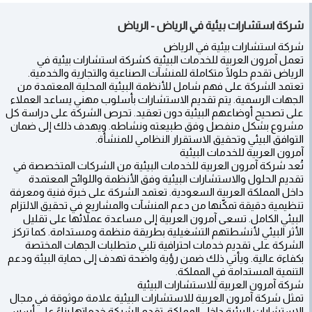
شركة استشارات بيئية في الرياض - الرياض
شركة استشارات بيئية في الرياض
تعمل آمرون العربية للخدمات البيئية كشركة استشارات بيئية في
الرياض تقدم حلولًا متكاملة للمنشآت الصناعية والتجارية والخدمية.
تعتمد الشركة على فهم شامل للأنظمة البيئية المحلية المعتمدة من
الجهات الرسمية. يتم تقديم الاستشارات بأسلوب مهني يساعد العملاء
على تصحيح أوضاعهم البيئية دون تعقيد. تحرص الشركة على دراسة كل
مشروع بشكل منفصل وفق طبيعته ونشاطه. ويهدف ذلك إلى ضمان
التوافق البيئي وتحقيق الاستقرار النظامي للمنشأة.
آمرون العربية للخدمات البيئية
تُعد شركة آمرون العربية للخدمات البيئية من الشركات المتخصصة في
تقديم الحلول والاستشارات البيئية وفق الأنظمة واللوائح المعتمدة
داخل المملكة العربية السعودية. تعتمد الشركة على خبرة فنية ومعرفة
تنظيمية دقيقة تمكّنها من دعم المنشآت والمشاريع في تحقيق الالتزام
البيئي الكامل. تسعى آمرون العربية إلى مساعدة عملائها على تقليل
الأثر البيئي لأنشطتهم التشغيلية بطريقة منظمة ومستدامة. كما تركز
الشركة على تقديم خدمات احترافية تلبي متطلبات الجهات المختصة
بكفاءة عالية. ويأتي ذلك ضمن رؤية واضحة تهدف إلى حماية البيئة ودعم
التنمية المستدامة في المملكة.
شركة آمرون العربية للاستشارات البيئية
تمثل شركة آمرون العربية للاستشارات البيئية علامة موثوقة في مجال
الاستشارات البيئية داخل المملكة. تقدم الشركة خدماتها بناءً على أسس