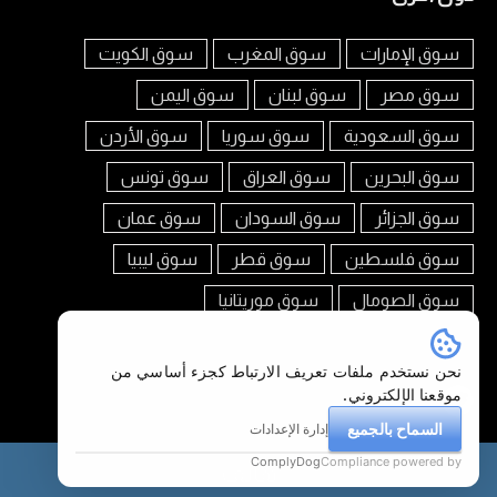
سوق الإمارات
سوق المغرب
سوق الكويت
سوق مصر
سوق لبنان
سوق اليمن
سوق السعودية
سوق سوريا
سوق الأردن
سوق البحرين
سوق العراق
سوق تونس
سوق الجزائر
سوق السودان
سوق عمان
سوق فلسطين
سوق قطر
سوق ليبيا
سوق الصومال
سوق موريتانيا
تابعنا على
نحن نستخدم ملفات تعريف الارتباط كجزء أساسي من
موقعنا الإلكتروني.
السماح بالجميع
إدارة الإعدادات
ComplyDog
Compliance powered by
هاتف
سوق العرب السعودية © 2026