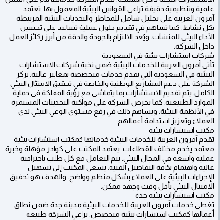
علمية وتنظيمية دقيقة تراعي القوانين البيئية المعمول بها. تعتمد
آمرون العربية على تحليل شامل للمخاطر والتحديات البيئية المرتبطة
بكل نشاط. كما تساهم في تقديم حلول عملية تساعد على تحسين
الأداء البيئي للمنشآت. ويُعد الالتزام بالجودة والدقة من أبرز ركائز العمل
داخل الشركة.
شركات استشارات بيئية في السعودية
تأتي آمرون العربية للخدمات البيئية ضمن نخبة شركات الاستشارات
البيئية في السعودية التي تقدم خدمات متخصصة بمعايير عالية. تركز
الشركة على دعم المشاريع الوطنية والخاصة في تحقيق الامتثال البيئي
الكامل. يتم تقديم الاستشارات بما يتماشى مع رؤية المملكة في حماية
الموارد الطبيعية. كما تحرص الشركة على مواكبة التحديثات المستمرة
في الأنظمة البيئية. ويساهم ذلك في رفع مستوى الوعي البيئي لدى
العملاء وتعزيز استدامة أعمالهم.
مكتب استشارات بيئية
تقدم آمرون العربية للخدمات البيئية خدماتها كمكتب استشارات بيئية
معتمد يخدم مختلف القطاعات. يعتمد المكتب على كوادر مؤهلة وخبرة
عملية واسعة في المجال البيئي. يتم التعامل مع كل طلب باحترافية
عالية واهتمام بكافة التفاصيل الفنية. يسعى المكتب إلى تسهيل
الإجراءات البيئية على العملاء بشكل منظم وواضح. والهدف هو تحقيق
الامتثال البيئي بأقل وقت وجهد ممكن.
مكتب استشارات بيئية جدة
تغطي خدمات آمرون العربية للخدمات البيئية مدينة جدة ضمن نطاق
أعمالها كمكتب استشارات بيئية متخصص. تراعي الشركة طبيعة