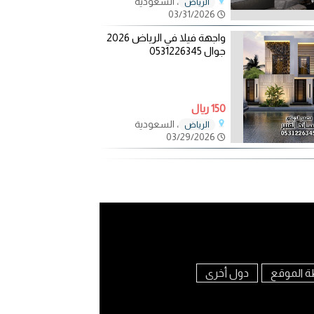
، السعودية
الرياض
03/31/2026
واجهة فيلا في الرياض 2026
جوال 0531226345
150 ريال
، السعودية
الرياض
03/29/2026
ة الموقع
دول أخرى