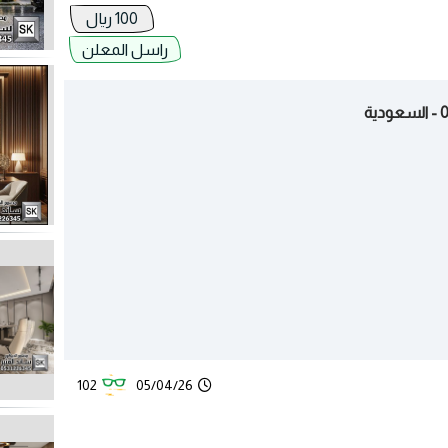
100 ريال
راسل المعلن
102
05/04/26