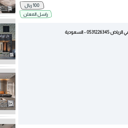
100 ريال
راسل المعلن
0 - السعودية