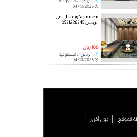
، السعودية
الرياض
04/10/2026
مصمم ديكور داخلي في
الرياض 0531226345
100 ريال
، السعودية
الرياض
04/10/2026
ة الموقع
دول أخرى