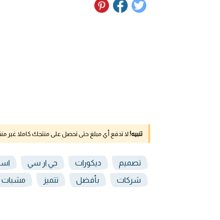
تنبيه!
لا تدفع أي مبلغ حتى تحصل على منتجك كاملا غير م
تصميم
ديكورات
جي ار سي
اسع
شركات
بأفضل
تتميز
مشبات