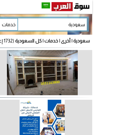
سعودية | أخرى | خدمات | كل السعودية
(1732 إعلان)