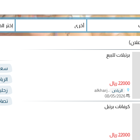
برتبلات للبيع
سعو
الري
22000 ريال
زحلي
، alkharj
الرياض
08/05/2026
تصام
كرفانات برتبل
22000 ريال