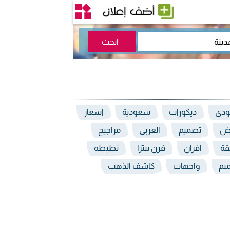
دي
ديكورات
سعودية
اسعار
اض
تصميم
العربي
مراجيح
قة
افران
فرن بيتزا
نطيطه
يم
واجهات
كاشف الذهب