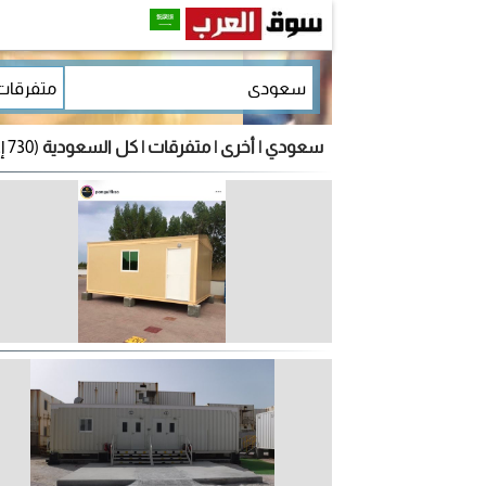
سعودي | أخرى | متفرقات | كل السعودية
(730 إعلان)