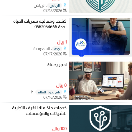
، الرياض
الرياض
07/18/2026
كشف ومعالجة تسربات المياه
بجدة 0562054666
1 ريال
، السعودية
جدة
07/17/2026
احجز رحلتك.
0 ريال
، h
باقي دول العالم
07/16/2026
خدمات متكاملة للغرف التجارية
للشركات والمؤسسات
100 ريال