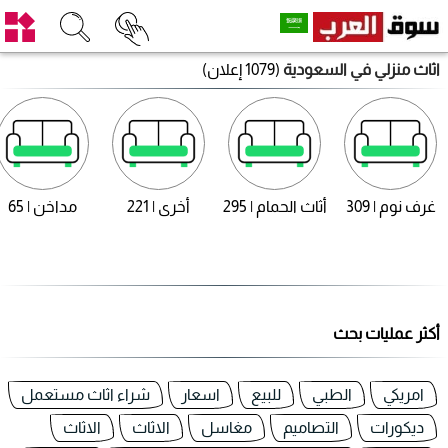
اثاث منزلي في السعودية
(1079 إعلان)
غرف نوم | 309
أثاث الحمام | 295
أخرى | 221
مداخن | 65
أكثر عمليات بحث
امريكي
الطبي
للبيع
اسعار
شراء اثاث مستعمل
ديكورات
التصاميم
مغاسل
الاثاث
الاثاث