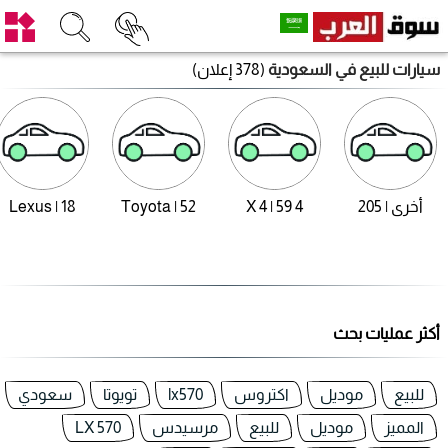
سيارات للبيع في السعودية
(378 إعلان)
أخرى | 205
4 X 4 | 59
Toyota | 52
Lexus | 18
أكثر عمليات بحث
للبيع
موديل
اكتروس
lx570
تويوتا
سعودي
المميز
موديل
للبيع
مرسيدس
LX 570